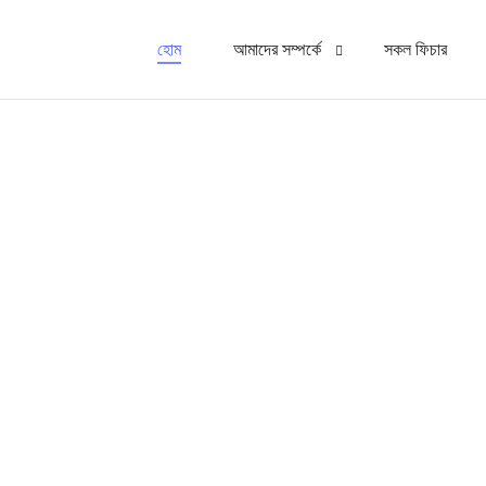
হোম
আমাদের সম্পর্কে
সকল ফিচার
এক্সপার্ট প্যানেল
সাধারণ জিজ্ঞাসা
অ্যাপ গ্যালারি